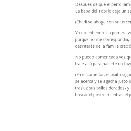
Después de que el perro lamió
La baba del Tobi le deja un s
(Charli se ahoga con su terce
Yo no entiendo. La primera v
porque no me correspondía, no
desinterés de la familia creci
No puedo comer cada vez que
traje acá para hacerte un favo
(En el comedor, el pibito si
se acerca y se agacha justo de
trasluz sus brillos dorados- y 
buscar el postre mientras el 