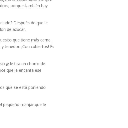
chicos, porque también hay
helado? Después de que le
dón de azúcar.
huesito que tiene más carne.
o y tenedor. ¡Con cubiertos! Es
o ¡y le tira un chorro de
ice que le encanta ese
gos que se está poniendo
 del pequeño manjar que le