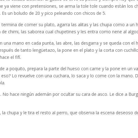
ue ya viene con pretensiones, se arma la tole tole cuando están los 
os. Es un boludo de 20 y pico peleando con chicos de 5.
termina de comer su plato, agarra las alitas y las chupa como a un 
 de chimi, las saborea cual chupetines y les entra como nene al algo
n una mano en cada punta, las abre, las desgarra y se queda con el 
espués de tanto lengüetazo, la pone en el plato y la corta con cuchill
ce el fifí.
de a poquito, prepara la parte del hueso con carne y la pone en un vas
 eso? Lo revuelve con una cuchara, lo saca y lo come con la mano. D
la.
. No hace ningún ademán por ocultar su cara de asco. Le dice a Bur
i, la chupa y le tira el resto al perro, que observa la escena deseoso