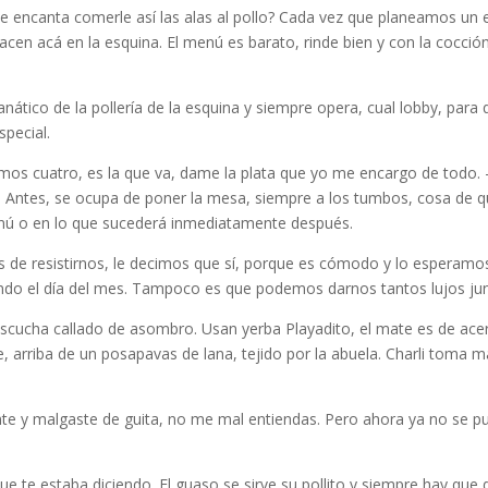
le encanta comerle así las alas al pollo? Cada vez que planeamos un e
cen acá en la esquina. El menú es barato, rinde bien y con la cocción
anático de la pollería de la esquina y siempre opera, cual lobby, par
special.
os cuatro, es la que va, dame la plata que yo me encargo de todo. -Y
 Antes, se ocupa de poner la mesa, siempre a los tumbos, cosa de 
nú o en lo que sucederá inmediatamente después.
 de resistirnos, le decimos que sí, porque es cómodo y lo esperamo
do el día del mes. Tampoco es que podemos darnos tantos lujos jun
escucha callado de asombro. Usan yerba Playadito, el mate es de acero
, arriba de un posapavas de lana, tejido por la abuela. Charli toma ma
nte y malgaste de guita, no me mal entiendas. Pero ahora ya no se pu
que te estaba diciendo. El guaso se sirve su pollito y siempre hay que