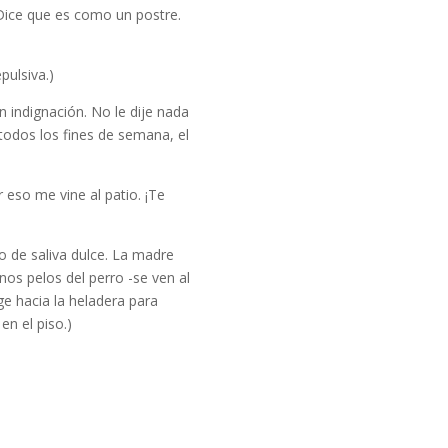
. Dice que es como un postre.
pulsiva.)
 indignación. No le dije nada
todos los fines de semana, el
eso me vine al patio. ¡Te
o de saliva dulce. La madre
unos pelos del perro -se ven al
ige hacia la heladera para
en el piso.)