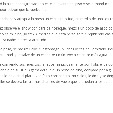
 la alita, el desgraciaciado este la levanta del piso y se la manduca
abor dulzón que lo vuelve loco.
r cebada y arroja a la mesa un escupitajo frío, en medio de una tos re
ez observé el show con cara de nosequé, mezcla un poco de asco con
 es mi pibe, ¿viste? A medida que esta perfo se fue repitiendo casi 
ó. Ya nadie le presta atención.
 pasa, se me revuelve el estómago. Muchas veces he vomitado. Por 
r, Charli! ¡Te salvé de un espanto! En fin. Voy a calentar más agua.
gue comiendo sus huesitos, lamidos minuciosamente por Tobi, el pelud
bajo de su silla. Agarra del suelo un resto de alita, cobijado por alg
se lo deja en el plato. «Te faltó comer esto, mi cielo», le dice y se dir
pibe se devora las últimas chances de vuelo que le quedan a los pelos 