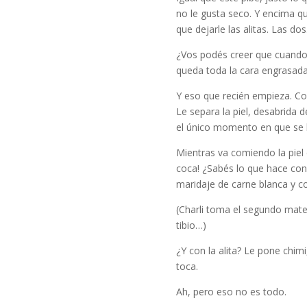
no le gusta seco. Y encima q
que dejarle las alitas. Las d
¿Vos podés creer que cuando 
queda toda la cara engrasada
Y eso que recién empieza. Co
Le separa la piel, desabrida d
el único momento en que se ha
Mientras va comiendo la piel 
coca! ¿Sabés lo que hace con
maridaje de carne blanca y co
(Charli toma el segundo mate
tibio…)
¿Y con la alita? Le pone chim
toca.
Ah, pero eso no es todo.