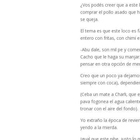
¿Vos podés creer que a este 
comprar el pollo asado que ha
se queja.
El tema es que este loco es f
entero con fritas, con chimi e
-Abu dale, son mil pe y comem
Cacho que le haga su manjar.
pensar en otra opción de me
Creo que un poco ya dejamos
siempre con coca), dependien
(Ceba un mate a Charli, que 
pava fogonea el agua caliente
tronar con el aire del fondo).
Yo extraño la época de revie
yendo a la mierda.
Igual que este pibe, justo lo 