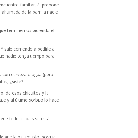
ncuentro familiar, él propone
 ahumada de la parrilla nadie
a que terminemos pidiendo el
 sale corriendo a pedirle al
que nadie tenga tiempo para
s con cerveza o agua (pero
tos, ¿viste?
, de esos chiquitos y la
te y al último sorbito lo hace
ede todo, el país se está
 dejarle la patamuslo, porque