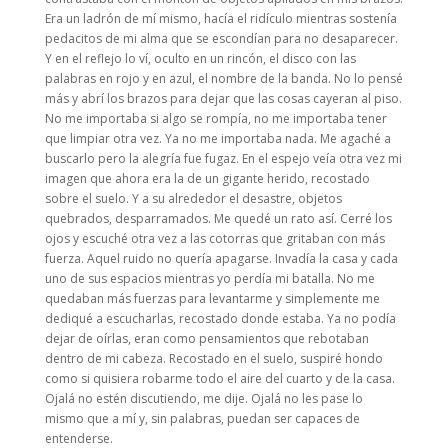
Era un ladrón de mí mismo, hacía el ridículo mientras sostenía
pedacitos de mi alma que se escondían para no desaparecer.
Y en el reflejo lo ví, oculto en un rincón, el disco con las
palabras en rojo y en azul, el nombre de la banda. No lo pensé
más y abrí los brazos para dejar que las cosas cayeran al piso.
No me importaba si algo se rompía, no me importaba tener
que limpiar otra vez. Ya no me importaba nada. Me agaché a
buscarlo pero la alegría fue fugaz. En el espejo veía otra vez mi
imagen que ahora era la de un gigante herido, recostado
sobre el suelo. Y a su alrededor el desastre, objetos
quebrados, desparramados. Me quedé un rato así. Cerré los
ojos y escuché otra vez a las cotorras que gritaban con más
fuerza. Aquel ruido no quería apagarse. Invadía la casa y cada
uno de sus espacios mientras yo perdía mi batalla. No me
quedaban más fuerzas para levantarme y simplemente me
dediqué a escucharlas, recostado donde estaba. Ya no podía
dejar de oírlas, eran como pensamientos que rebotaban
dentro de mi cabeza. Recostado en el suelo, suspiré hondo
como si quisiera robarme todo el aire del cuarto y de la casa.
Ojalá no estén discutiendo, me dije. Ojalá no les pase lo
mismo que a mí y, sin palabras, puedan ser capaces de
entenderse.