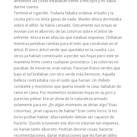
alrededor las cosas estallaban frente a mis ojos y no sabía
darme cuenta.
Terminé el cigarrillo. Todavía faltaba ordenar el baño y la
cocina pero no tenía ganas de nada. Shunko ahora dormitaba
sobre el sillón. Se había cansado. Únicamente sus orejas se
movían con el alboroto de las cotorras sobre el árbol de
enfrente. Ahora eran ellas las que estaban inquietas. Chillaban
mientras juntaban ramitas para el nido que construían en el
árbol. El único árbol verde que quedaba en la cuadra. Los
otros ya habían comenzado a perder sus hojas pero este se
mantenía firme contra cualquier pronóstico. Las cotorras no
paraban de moverse, eran varias. Parecían frutos verdes que
bajo el sol brillaban con otro verde más hermoso. Aquella
belleza contrastaba con el ruido que hacían. Un chillido
constante y monótono que quería invadir la casa. Saltaban de
rama en rama. Por momentos sostenían hojas en su pico y
parecían pelear. Era un show de la naturaleza armado
solamente para mí. ¿En algún momento se dirían algo? Esas
cotorritas, ¿eran capaces de hablar? Eran como loros. Si los
loros podían hablar, ellas también debían ser capaces de
hacerlo. Quizás si tuviesen ese don no estarían tan inquietas,
no harían tanto alboroto. Podrían decirse cosas, hacerse
recomendaciones, darse instrucciones que les fueran útiles