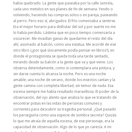
había quebrado. La gente que paseaba por la calle sonreía,
cada uno metidos en sus planes de fin de semana. Yendo o
volviendo, haciendo las compras solos o en pareja, paseando
al perro. Pero eso sí, abrigados. El frío comenzaba a sentirse.
Era el mejor horario para disfrutar del sol y por suerte no me
lo había perdido. Lástima que en poco tiempo comenzaría a
oscurecer. Me invadían ganas de quedarme el resto del día
ahí, asomado al balcón, como una estatua. Me acordé de ese
otro libro (¿por qué únicamente podía pensar en libros?), en
donde el protagonista se queda toda una tarde sentado,
mirando desde su balcón a la gente que va y que viene. Los
observa detenidamente, como si contemplara una pintura, y
sin darse cuenta lo alcanza la noche. Pero es una noche
amable, una noche de verano, donde los insectos cantan y la
gente camina con completa libertad, sin temor de nada. Esa
escena siempre me había resultado maravillosa. El poder de la
observación, del ojo atento que analiza lo que ve tratando de
encontrar pistas en las vidas de personas comunes y
corrientes para descubrir su tragedia personal. ¿Qué pasado
los perseguiría como una especie de sombra secreta? Quizás
lo que me atraía de aquella escena, de ese personaje, era la
capacidad de observación. Algo de lo que yo carecía. A mi