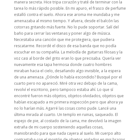
manera secreta. Hice tripa corazón y traté de terminar con la
tarea lo más rápido posible. En mi apuro, el frasco de perfume
estalló contra el suelo. Ahora ese aroma me inundaba y me
amenazaba al mismo tiempo. Y afuera, desde el balcón las
cotorras gritando más fuerte. No lo pude soportar. Salí del
baño para cerrar las ventanas y poner algo de música.
Necesitaba una canción que me protegiera, que pudiera
rescatarme. Recordé el disco de esa banda que no podía
escuchar en su compañía. La melodía de guitarras filosas y la
voz casi al borde del grito eran lo que precisaba. Quería ver
nuevamente esa tapa hermosa donde cuatro hombres
miraban hacia el cielo, desafiando algo invisible, a la espera
de una amenaza. ¿Dónde lo había escondido? Busqué por el
cuarto pero no apareció. Miré otra vez debajo de la cama,
revolví el escritorio, pero tampoco estaba ahí. Lo que sí
encontré fueron más objetos, objetos olvidados, objetos que
habían escapado a mi primera inspección pero que ahora ya
no lo harían más. Agarré las cosas como pude. Lancé una
última mirada al cuarto. Un templo en ruinas, saqueado. El
espejo de pie, al costado de la cama, me devolvió la imagen
extraña de mi cuerpo sosteniendo aquellas cosas,
maniobrando para que nada cayera al suelo. Mi cuerpo alto
contrastaba con el montón de objetos apilados en mis brazos.