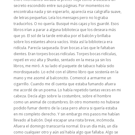
secreto escondido entre sus páginas. Por momentos no
encontraba nada y sin esperarlo, aparecía esa caligrafía suave,
de letras pequeñas. Leía los mensajes pero no lograba
traducirlos. O no quería. Busqué más cajas y los guardé. Esos
libros irían a parar a alguna biblioteca que los deseara más
que yo. El sol de la tarde entraba por el balcón y brillaba
sobre los estantes ahora vacíos. Vista así la biblioteca era
ridícula. Parecía saqueada. Eran bocas a las que le faltaban
dientes. Eran torpes bocas ridículas. Torpes bocas ridículas,
repetí en voz alta y Shunko, sentado en la mesa ya sin los
libros, me miró. A su lado el paquete de tabaco había sido
mordisqueado. Lo eché con el último libro que sostenía en la
mano y me asomé al balconcito. Comencé a armarme un
cigarrillo. Cuando me dí cuenta que estaba fumando afuera
me acordé de un poema. Lo había repetido tantas veces en mi
cabeza. Decía algo sobre la costumbre, sobre el hombre
como un animal de costumbres. En otro momento no hubiese
podido fumar dentro de la casa pero ahora si quería estaba
en mi completo derecho. Y sin embargo mis pasos me habían
llevado al balcón. Dejé escapar una risita breve, incómoda.
Afuera el domingo transcurría normal. Era un día más, un día
como cualquier otro y aún así había algo que fallaba. Algo se