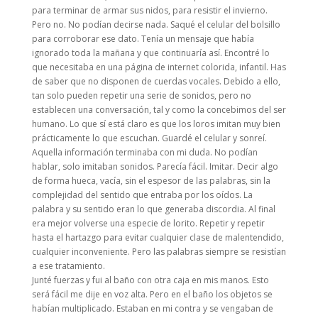
para terminar de armar sus nidos, para resistir el invierno.
Pero no. No podían decirse nada. Saqué el celular del bolsillo
para corroborar ese dato. Tenía un mensaje que había
ignorado toda la mañana y que continuaría así. Encontré lo
que necesitaba en una página de internet colorida, infantil. Has
de saber que no disponen de cuerdas vocales. Debido a ello,
tan solo pueden repetir una serie de sonidos, pero no
establecen una conversación, tal y como la concebimos del ser
humano. Lo que sí está claro es que los loros imitan muy bien
prácticamente lo que escuchan. Guardé el celular y sonreí.
Aquella información terminaba con mi duda. No podían
hablar, solo imitaban sonidos. Parecía fácil. Imitar. Decir algo
de forma hueca, vacía, sin el espesor de las palabras, sin la
complejidad del sentido que entraba por los oídos. La
palabra y su sentido eran lo que generaba discordia. Al final
era mejor volverse una especie de lorito. Repetir y repetir
hasta el hartazgo para evitar cualquier clase de malentendido,
cualquier inconveniente. Pero las palabras siempre se resistían
a ese tratamiento.
Junté fuerzas y fui al baño con otra caja en mis manos. Esto
será fácil me dije en voz alta. Pero en el baño los objetos se
habían multiplicado. Estaban en mi contra y se vengaban de