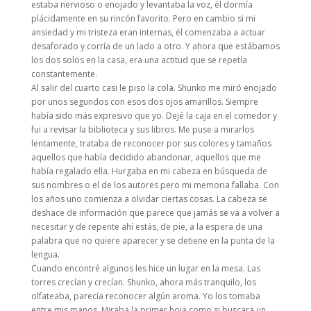
estaba nervioso o enojado y levantaba la voz, él dormía
plácidamente en su rincón favorito. Pero en cambio si mi
ansiedad y mi tristeza eran internas, él comenzaba a actuar
desaforado y corría de un lado a otro. Y ahora que estábamos
los dos solos en la casa, era una actitud que se repetía
constantemente.
Al salir del cuarto casi le piso la cola. Shunko me miró enojado
por unos segundos con esos dos ojos amarillos. Siempre
había sido más expresivo que yo. Dejé la caja en el comedor y
fui a revisar la biblioteca y sus libros. Me puse a mirarlos
lentamente, trataba de reconocer por sus colores y tamaños
aquellos que había decidido abandonar, aquellos que me
había regalado ella. Hurgaba en mi cabeza en búsqueda de
sus nombres o el de los autores pero mi memoria fallaba. Con
los años uno comienza a olvidar ciertas cosas. La cabeza se
deshace de información que parece que jamás se va a volver a
necesitar y de repente ahí estás, de pie, a la espera de una
palabra que no quiere aparecer y se detiene en la punta de la
lengua.
Cuando encontré algunos les hice un lugar en la mesa. Las
torres crecían y crecían. Shunko, ahora más tranquilo, los
olfateaba, parecía reconocer algún aroma. Yo los tomaba
entre mis manos. Miraba la primer hoja como si buscara un