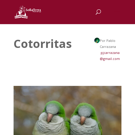
Cotorritas
Por Pablo
Carrazana
pjcarrazana
@gmail.com