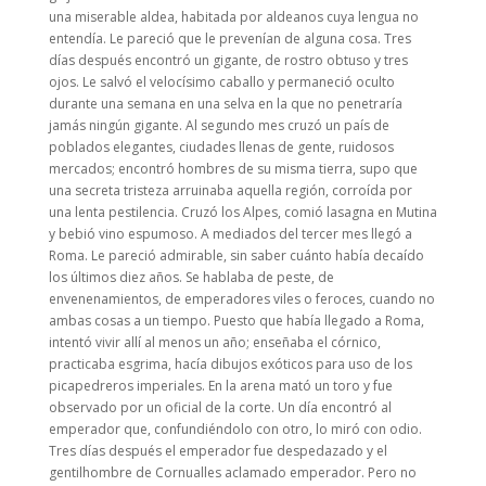
una miserable aldea, habitada por aldeanos cuya lengua no
entendía. Le pareció que le prevenían de alguna cosa. Tres
días después encontró un gigante, de rostro obtuso y tres
ojos. Le salvó el velocísimo caballo y permaneció oculto
durante una semana en una selva en la que no penetraría
jamás ningún gigante. Al segundo mes cruzó un país de
poblados elegantes, ciudades llenas de gente, ruidosos
mercados; encontró hombres de su misma tierra, supo que
una secreta tristeza arruinaba aquella región, corroída por
una lenta pestilencia. Cruzó los Alpes, comió lasagna en Mutina
y bebió vino espumoso. A mediados del tercer mes llegó a
Roma. Le pareció admirable, sin saber cuánto había decaído
los últimos diez años. Se hablaba de peste, de
envenenamientos, de emperadores viles o feroces, cuando no
ambas cosas a un tiempo. Puesto que había llegado a Roma,
intentó vivir allí al menos un año; enseñaba el córnico,
practicaba esgrima, hacía dibujos exóticos para uso de los
picapedreros imperiales. En la arena mató un toro y fue
observado por un oficial de la corte. Un día encontró al
emperador que, confundiéndolo con otro, lo miró con odio.
Tres días después el emperador fue despedazado y el
gentilhombre de Cornualles aclamado emperador. Pero no