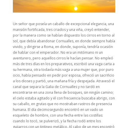
Un señor que poseía un caballo de excepcional elegancia, una
mansión fortificada, tres criados y una viña, creyó entender,
por la manera como se habían dispuesto los cirros en torno al
sol, que debía abandonar Cornualles, en donde siempre había
vivido, y dirigirse a Roma, en donde, suponía, tendría ocasión
de hablar con el emperador. No era un mitómano ni un
aventurero, pero aquellos cirros le hacían pensar. No empleó
más de tres días en los preparativos, escribió una vaga carta a
su hermana, otra todavía más vaga a una mujer que, por puro
ocio, había pensado en pedir por esposa, ofreció un sacrificio
a los dioses y partió, una mañana fría y despejada. Atravesó el
canal que separa la Galia de Cornualles y no tardó en
encontrarse en una zona llena de bosques, sin ningún camino;
el cielo estaba agitado y él con frecuencia buscaba abrigo, con
su caballo, en grutas que no mostraban rastros de presencia
humana. El día decimosegundo encontró en un vado un
esqueleto de hombre, con una flecha entre las costillas:
cuando lo tocó, se pulverizó, y la flecha rodó entre los
guijarros con un tintineo metálico. Al cabo de un mes encontró