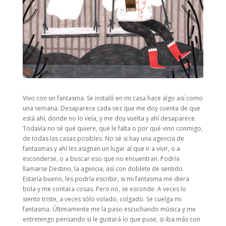
Vivo con un fantasma. Se instaló en mi casa hace algo así como
una semana. Desaparece cada vez que me doy cuenta de que
está ahí, donde no lo veía, y me doy vuelta y ahí desaparece.
Todavía no sé qué quiere, qué le falta o por qué vino conmigo,
de todas las casas posibles. No sé si hay una agencia de
fantasmas y ahí les asignan un lugar al que ir a vivir, o a
esconderse, o a buscar eso que no encuentran. Podría
llamarse Destino, la agencia, así con doblete de sentido.
Estaría bueno, les podría escribir, si mi fantasma me diera
bola y me contara cosas. Pero no, se esconde. A veces lo
siento triste, a veces sólo volado, colgado. Se cuelga mi
fantasma. Últimamente me la paso escuchando música y me
entretengo pensando si le gustará lo que puse, si iba más con