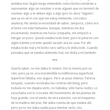
andaba mal. Según tengo entendido, estos bichos vendrían a
representar algo sin resolver o eran alguien que no terminó de
resolver algo o le deben algo a algo (por no decir “alguien”,
que ya no sé ni con qué me estoy metiendo, con estos
asuntos). No sentía la necesidad de saber, tampoco, cómo era
el tema con este fantasma. Aunque, mientras me iba
encariñando, mientras me hacía compañía, me empezó a
intrigar un poco. Quizás estaba todo bien, pero le pifiaron con
algún trámite y el ente quedó varado acá en casa. Por ahí
estaba todo mal y mi bicho raro sufría y le dolía todo. Cuando
pensaba que se estaba sintiendo mal, me dolía a mí también.
***
Quería saber, no me daba lo mismo. Dio lo mismo por un
rato, pero ya no, era insostenible la indiferencia superficial.
Superficie faltaba, eso seguro. Pero se puso intenso. Parecía
enojado, cuando revoleaba las cortinas del living, pero
todavía no me dejaba verlo, no hablaba, sólo hacía ruidos. Lo
escuchaba con lo crocante del movimiento de las plantas de
hoja grande, con el viento de otra estación, con el traqueteo
de la madera del piso. Me daba cuenta de que estaba ahí,
pero ya no me daba vuelta para intentar verlo, nos