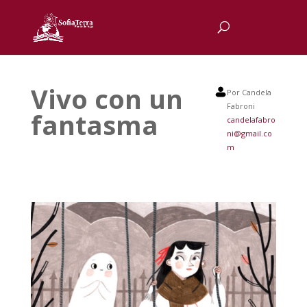
Vivo con un
Por Candela
Fabroni
fantasma
candelafabro
ni@gmail.co
m