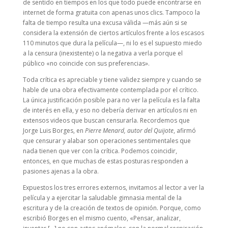
de sentido en tiempos en los que todo puede encontrarse en
internet de forma gratuita con apenas unos clics. Tampoco la
falta de tiempo resulta una excusa válida —más aún si se
considera la extensión de ciertos artículos frente a los escasos
110 minutos que dura la película—, ni lo es el supuesto miedo
a la censura (inexistente) o la negativa a verla porque el
público «no coincide con sus preferencias».
Toda crítica es apreciable y tiene validez siempre y cuando se
hable de una obra efectivamente contemplada por el crítico.
La única justificación posible para no ver la película es la falta
de interés en ella, y eso no debería derivar en artículos ni en
extensos videos que buscan censurarla. Recordemos que
Jorge Luis Borges, en
Pierre Menard, autor del Quijote
, afirmó
que censurar y alabar son operaciones sentimentales que
nada tienen que ver con la crítica. Podemos coincidir,
entonces, en que muchas de estas posturas responden a
pasiones ajenas a la obra.
Expuestos los tres errores externos, invitamos al lector a ver la
película y a ejercitar la saludable gimnasia mental de la
escritura y de la creación de textos de opinión. Porque, como
escribió Borges en el mismo cuento, «Pensar, analizar,