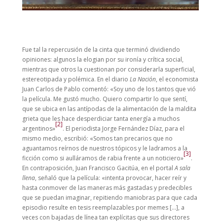
Fue tal la repercusión de la cinta que terminó dividiendo
opiniones: algunos la elogian por su ironía y crítica social,
mientras que otros la cuestionan por considerarla superficial,
estereotipada y polémica. En el diario
La Nación
, el economista
Juan Carlos de Pablo comentó: «Soy uno de los tantos que vió
la película. Me gustó mucho. Quiero compartir lo que sentí,
que se ubica en las antípodas de la alimentación de la maldita
grieta que les hace desperdiciar tanta energía a muchos
[2]
argentinos»
. El periodista Jorge Fernández Díaz, para el
mismo medio, escribió: «Somos tan precarios que no
aguantamos reírnos de nuestros tópicos y le ladramos a la
[3]
ficción como si aulláramos de rabia frente a un noticiero»
.
En contraposición, Juan Francisco Gacitúa, en el portal
A sala
llena
, señaló que la película: «intenta provocar, hacer reír y
hasta conmover de las maneras más gastadas y predecibles
que se puedan imaginar, repitiendo maniobras para que cada
episodio resulte en tesis reemplazables por memes […], a
veces con bajadas de línea tan explícitas que sus directores