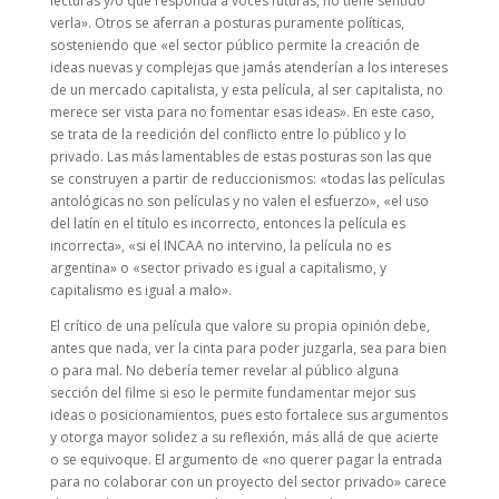
lecturas y/o que responda a voces futuras, no tiene sentido
verla». Otros se aferran a posturas puramente políticas,
sosteniendo que «el sector público permite la creación de
ideas nuevas y complejas que jamás atenderían a los intereses
de un mercado capitalista, y esta película, al ser capitalista, no
merece ser vista para no fomentar esas ideas». En este caso,
se trata de la reedición del conflicto entre lo público y lo
privado. Las más lamentables de estas posturas son las que
se construyen a partir de reduccionismos: «todas las películas
antológicas no son películas y no valen el esfuerzo», «el uso
del latín en el título es incorrecto, entonces la película es
incorrecta», «si el INCAA no intervino, la película no es
argentina» o «sector privado es igual a capitalismo, y
capitalismo es igual a malo».
El crítico de una película que valore su propia opinión debe,
antes que nada, ver la cinta para poder juzgarla, sea para bien
o para mal. No debería temer revelar al público alguna
sección del filme si eso le permite fundamentar mejor sus
ideas o posicionamientos, pues esto fortalece sus argumentos
y otorga mayor solidez a su reflexión, más allá de que acierte
o se equivoque. El argumento de «no querer pagar la entrada
para no colaborar con un proyecto del sector privado» carece