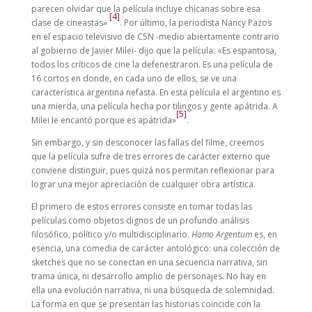
parecen olvidar que la película incluye chicanas sobre esa
[4]
clase de cineastas»
. Por último, la periodista Nancy Pazos
en el espacio televisivo de C5N -medio abiertamente contrario
al gobierno de Javier Milei- dijo que la película: «Es espantosa,
todos los críticos de cine la defenestraron. Es una película de
16 cortos en donde, en cada uno de ellos, se ve una
característica argentina nefasta. En esta película el argentino es
una mierda, una película hecha por tilingos y gente apátrida. A
[5]
Milei le encantó porque es apátrida»
.
Sin embargo, y sin desconocer las fallas del filme, creemos
que la película sufre de tres errores de carácter externo que
conviene distinguir, pues quizá nos permitan reflexionar para
lograr una mejor apreciación de cualquier obra artística.
El primero de estos errores consiste en tomar todas las
películas como objetos dignos de un profundo análisis
filosófico, político y/o multidisciplinario.
Homo Argentum
es, en
esencia, una comedia de carácter antológico: una colección de
sketches que no se conectan en una secuencia narrativa, sin
trama única, ni desarrollo amplio de personajes. No hay en
ella una evolución narrativa, ni una búsqueda de solemnidad.
La forma en que se presentan las historias coincide con la