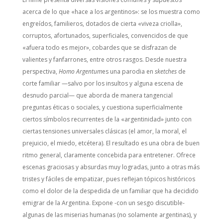
acerca de lo que «hace a los argentinos»: se los muestra como
engreídos, familieros, dotados de cierta «viveza criolla»,
corruptos, afortunados, superficiales, convencidos de que
«afuera todo es mejor», cobardes que se disfrazan de
valientes y fanfarrones, entre otros rasgos. Desde nuestra
perspectiva,
Homo Argentum
es una parodia en
sketches
de
corte familiar —salvo por los insultos y alguna escena de
desnudo parcial— que aborda de manera tangencial
preguntas éticas o sociales, y cuestiona superficialmente
ciertos símbolos recurrentes de la «argentinidad» junto con
ciertas tensiones universales clásicas (el amor, la moral, el
prejuicio, el miedo, etcétera). El resultado es una obra de buen
ritmo general, claramente concebida para entretener. Ofrece
escenas graciosas y absurdas muy logradas, junto a otras más
tristes y fáciles de empatizar, pues reflejan tópicos históricos
como el dolor de la despedida de un familiar que ha decidido
emigrar de la Argentina. Expone -con un sesgo discutible-
algunas de las miserias humanas (no solamente argentinas), y