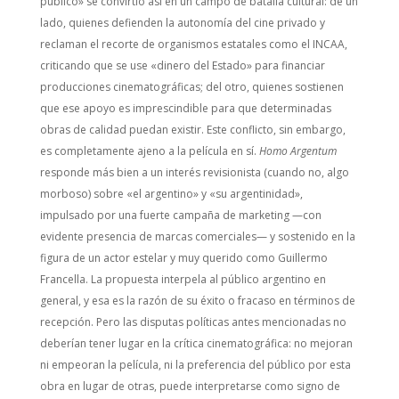
público» se convirtió así en un campo de batalla cultural: de un
lado, quienes defienden la autonomía del cine privado y
reclaman el recorte de organismos estatales como el INCAA,
criticando que se use «dinero del Estado» para financiar
producciones cinematográficas; del otro, quienes sostienen
que ese apoyo es imprescindible para que determinadas
obras de calidad puedan existir. Este conflicto, sin embargo,
es completamente ajeno a la película en sí.
Homo Argentum
responde más bien a un interés revisionista (cuando no, algo
morboso) sobre «el argentino» y «su argentinidad»,
impulsado por una fuerte campaña de marketing —con
evidente presencia de marcas comerciales— y sostenido en la
figura de un actor estelar y muy querido como Guillermo
Francella. La propuesta interpela al público argentino en
general, y esa es la razón de su éxito o fracaso en términos de
recepción. Pero las disputas políticas antes mencionadas no
deberían tener lugar en la crítica cinematográfica: no mejoran
ni empeoran la película, ni la preferencia del público por esta
obra en lugar de otras, puede interpretarse como signo de