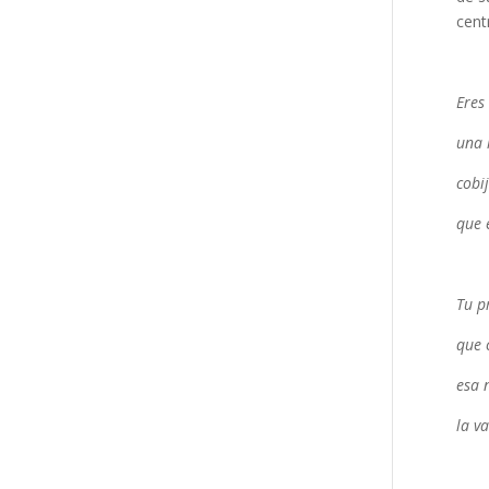
cent
Eres
una 
cobi
que 
Tu p
que 
esa 
la v