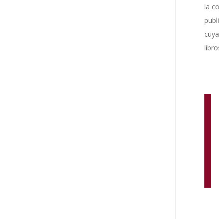
la c
publ
cuya
libr