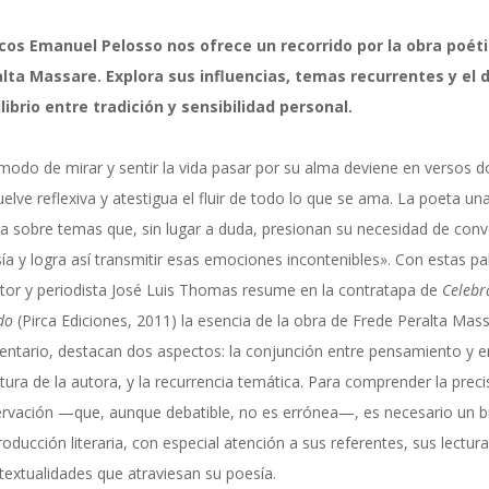
os Emanuel Pelosso nos ofrece un recorrido por la obra poéti
lta Massare. Explora sus influencias, temas recurrentes y el 
librio entre tradición y sensibilidad personal.
modo de mirar y sentir la vida pasar por su alma deviene en versos d
uelve reflexiva y atestigua el fluir de todo lo que se ama. La poeta un
a sobre temas que, sin lugar a duda, presionan su necesidad de conve
ía y logra así transmitir esas emociones incontenibles». Con estas pal
itor y periodista José Luis Thomas resume en la contratapa de
Celebr
do
(Pirca Ediciones, 2011) la esencia de la obra de Frede Peralta Mass
ntario, destacan dos aspectos: la conjunción entre pensamiento y 
itura de la autora, y la recurrencia temática. Para comprender la preci
rvación —que, aunque debatible, no es errónea—, es necesario un br
roducción literaria, con especial atención a sus referentes, sus lectura
rtextualidades que atraviesan su poesía.