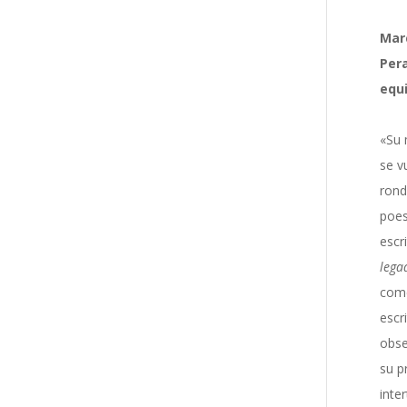
Marc
Pera
equi
«Su 
se v
rond
poes
escr
lega
come
escr
obse
su p
inte