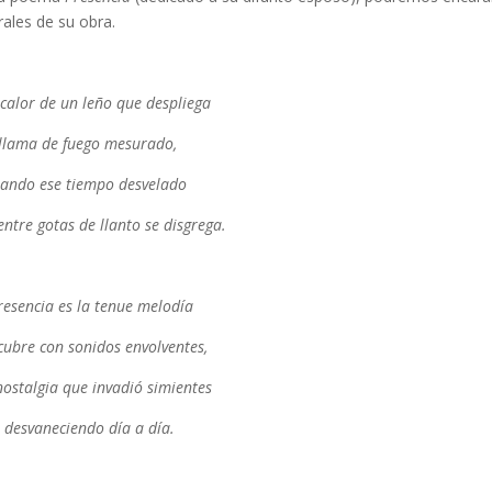
rales de su obra.
 calor de un leño que despliega
llama de fuego mesurado,
jando ese tiempo desvelado
entre gotas de llanto se disgrega.
resencia es la tenue melodía
cubre con sonidos envolventes,
nostalgia que invadió simientes
a desvaneciendo día a día.