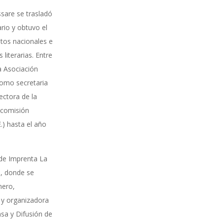
sare se trasladó
rio y obtuvo el
entos nacionales e
 literarias. Entre
a Asociación
omo secretaria
ectora de la
 comisión
E.) hasta el año
 de Imprenta La
o, donde se
mero,
 y organizadora
nsa y Difusión de