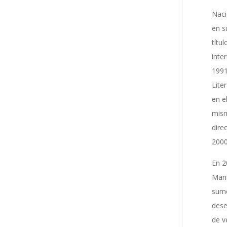
Naci
en s
títu
inte
1991
Lite
en e
mism
dire
2000
En 2
Mani
sumó
dese
de v