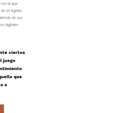
 con la que
 de un legado
,
Además de sus
os digitales.
nte ciertos
l juego
entimiento
quello que
s o