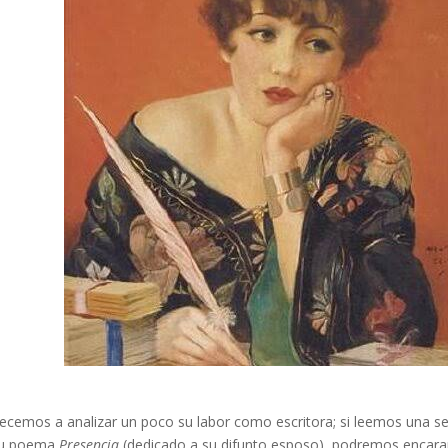
cemos a analizar un poco su labor como escritora; si leemos una se
su poema
Presencia
(dedicado a su difunto esposo), podremos encara