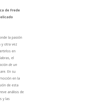
ca de Frede
delicado
onde la pasión
a y otra vez
rtirlos en
abras, el
ación de un
are. En su
emoción en la
sión de esta
eve análisis de
s y las