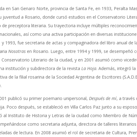
da en San Genaro Norte, provincia de Santa Fe, en 1933, Peralta Mas
u juventud a Rosario, donde cursó estudios en el Conservatorio Litera
lo de preceptora literaria. Su trayectoria incluye múltiples reconocimi
rnacionales, así como una activa participación en diversas instituciones
 y 1993, fue secretaria de actas y compaginadora del libro anual de l
raria
Nosotras
en Rosario. Luego, entre 1994 y 1999, se desempeñó c
l Conservatorio Literario de la ciudad, y en 2001 asumió como vicedir
a institución y subdirectora de la revista
La Hoja
. Además, integró la
ctiva de la filial rosarina de la Sociedad Argentina de Escritores (S.A.D.
.
001 publicó su primer poemario unipersonal,
Después de mí
, a través
ja. Poco después, se estableció en Villa Carlos Paz junto a su espos
 al Instituto de Historia y Letras de la ciudad como Miembro de Nú
mpeñándose como secretaria adjunta, directora de talleres literarios
eladas de lectura. En 2008 asumió el rol de secretaria de Cultura, Pre