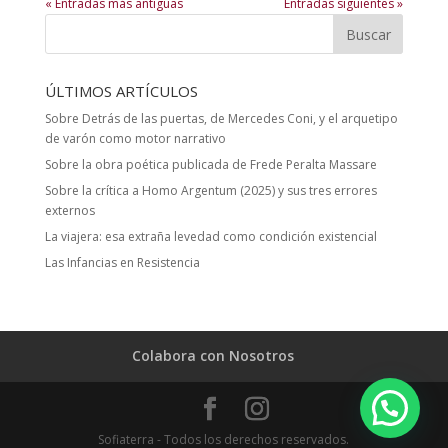
« Entradas más antiguas
Entradas siguientes »
ÚLTIMOS ARTÍCULOS
Sobre Detrás de las puertas, de Mercedes Coni, y el arquetipo
de varón como motor narrativo
Sobre la obra poética publicada de Frede Peralta Massare
Sobre la crítica a Homo Argentum (2025) y sus tres errores
externos
La viajera: esa extraña levedad como condición existencial
Las Infancias en Resistencia
Colabora con Nosotros
Sofiaterra - Todos los derechos reservados.